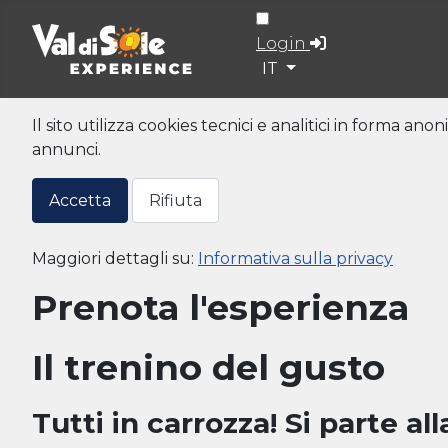
Login
Seleziona la tua lingua
IT
Il sito utilizza cookies tecnici e analitici in forma a
annunci.
Accetta
Rifiuta
Maggiori dettagli su:
Informativa sulla privacy
Prenota l'esperienza
Il trenino del gusto
Tutti in carrozza! Si parte al